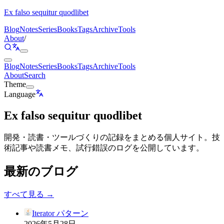
Ex falso sequitur quodlibet
Blog
Notes
Series
Books
Tags
Archive
Tools
About
/
Blog
Notes
Series
Books
Tags
Archive
Tools
About
Search
Theme
Language
Ex falso sequitur quodlibet
開発・読書・ツールづくりの記録をまとめる個人サイト。技
術記事や読書メモ、試行錯誤のログを公開しています。
最新のブログ
すべて見る →
Iterator パターン
2026年5月28日