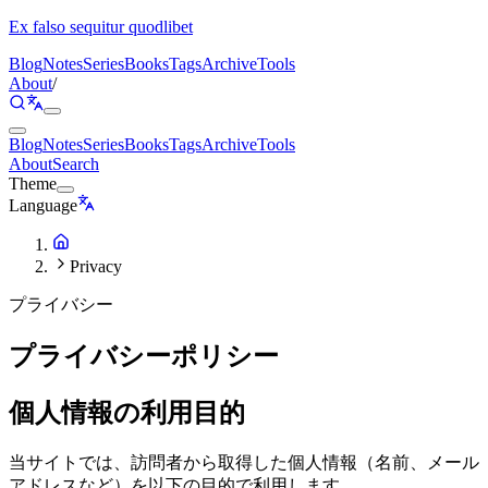
Ex falso sequitur quodlibet
Blog
Notes
Series
Books
Tags
Archive
Tools
About
/
Blog
Notes
Series
Books
Tags
Archive
Tools
About
Search
Theme
Language
Privacy
プライバシー
プライバシーポリシー
個人情報の利用目的
当サイトでは、訪問者から取得した個人情報（名前、メール
アドレスなど）を以下の目的で利用します。