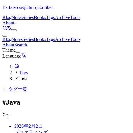
Ex falso sequitur quodlibet
Blog
Notes
Series
Books
Tags
Archive
Tools
About
/
Blog
Notes
Series
Books
Tags
Archive
Tools
About
Search
Theme
Language
Tags
Java
← タグ一覧
#
Java
7 件
2026年2月2日
プログラミング