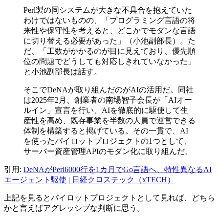
Perl製の同システムが大きな不具合を抱えていた
わけではないものの、「プログラミング言語の将
来性や保守性を考えると、どこかでモダンな言語
に切り替える必要があった」（小池副部長）。た
だ、「工数がかかるのが目に見えており、優先順
位の問題でどうしても対応しきれていなかった」
と小池副部長は話す。
そこでDeNAが取り組んだのがAIの活用だ。同社
は2025年2月、創業者の南場智子会長が「AIオー
ルイン」宣言を行い、AIを徹底的に駆使して生
産性を高め、既存事業を半数の人員で運営できる
体制を構築すると掲げている。その一貫で、AI
を使ったパイロットプロジェクトの1つとして、
サーバー資産管理APIのモダン化に取り組んだ。
引用:
DeNAがPerl6000行を1カ月でGo言語へ、特性異なるAI
エージェント駆使 | 日経クロステック（xTECH）
上記を見るとパイロットプロジェクトとして見れば、どちら
かと言えばアグレッシブな判断に思う。