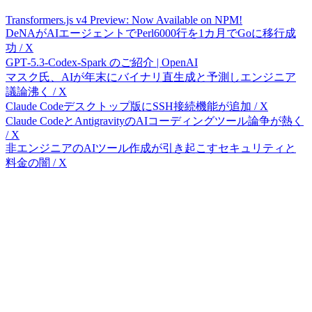
Transformers.js v4 Preview: Now Available on NPM!
DeNAがAIエージェントでPerl6000行を1カ月でGoに移行成
功 / X
GPT‑5.3‑Codex‑Spark のご紹介 | OpenAI
マスク氏、AIが年末にバイナリ直生成と予測しエンジニア
議論沸く / X
Claude Codeデスクトップ版にSSH接続機能が追加 / X
Claude CodeとAntigravityのAIコーディングツール論争が熱く
/ X
非エンジニアのAIツール作成が引き起こすセキュリティと
料金の闇 / X