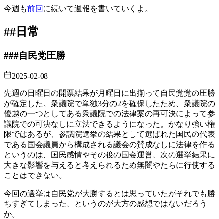
今週も
前回
に続いて週報を書いていくよ。
##
日常
###
自民党圧勝
2025-02-08
先週の日曜日の開票結果が月曜日に出揃って自民党党の圧勝
が確定した。衆議院で単独3分の2を確保したため、衆議院の
優越の一つとしてある衆議院での法律案の再可決によって参
議院での可決なしに立法できるようになった。かなり強い権
限ではあるが、参議院選挙の結果として選ばれた国民の代表
である国会議員から構成される議会の賛成なしに法律を作る
というのは、国民感情やその後の国会運営、次の選挙結果に
大きな影響を与えると考えられるため無闇やたらに行使する
ことはできない。
今回の選挙は自民党が大勝するとは思っていたがそれでも勝
ちすぎてしまった、というのが大方の感想ではないだろう
か。