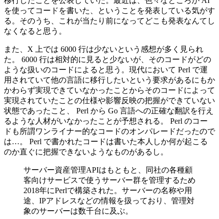
移行したことを公表していた。最近は、色々なところが AI
を使ってコードを書いた、ということを発表している気がす
る。そのうち、これが当たり前になってどこも発表なんてし
なくなると思う。
また、X 上では 6000 行は少ないという感想が多く見られ
た。 6000 行は相対的に見ると少ないが、そのコードがどの
ような扱いのコードによると思う。現代において Perl で運
用されていて他の言語に移行したいという要求があるにもか
かわらず実現できていなかったことからそのコードによって
実現されていたことの仕様や影響反映の把握ができていない
状態であったこと、 Perl から Go 言語への正確な翻訳を行え
るような人材がいなかったことが予想される。 Perl のコー
ドも所謂ワンライナー的なコードのオンパレードだったので
は…。 Perl で書かれたコードは書いた本人しか何が起こる
のか直ぐに把握できないようなものがあるし。
サーバー資産管理APIはもともと、同社の各種顧
客向けサービスで使うサーバー群を管理するため
2018年にPerlで構築された。サーバーの名称や用
途、IPアドレスなどの情報を扱っており、管理対
象のサーバーは数千台に及ぶ。