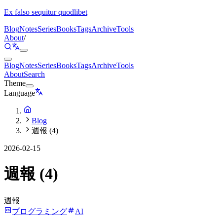
Ex falso sequitur quodlibet
Blog
Notes
Series
Books
Tags
Archive
Tools
About
/
Blog
Notes
Series
Books
Tags
Archive
Tools
About
Search
Theme
Language
Blog
週報 (4)
2026-02-15
週報 (4)
週報
プログラミング
AI