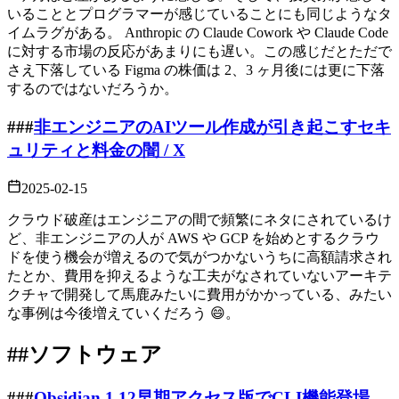
いることとプログラマーが感じていることにも同じようなタ
イムラグがある。 Anthropic の Claude Cowork や Claude Code
に対する市場の反応があまりにも遅い。この感じだとただで
さえ下落している Figma の株価は 2、3 ヶ月後には更に下落
するのではないだろうか。
###
非エンジニアのAIツール作成が引き起こすセキ
ュリティと料金の闇 / X
2025-02-15
クラウド破産はエンジニアの間で頻繁にネタにされているけ
ど、非エンジニアの人が AWS や GCP を始めとするクラウ
ドを使う機会が増えるので気がつかないうちに高額請求され
たとか、費用を抑えるような工夫がなされていないアーキテ
クチャで開発して馬鹿みたいに費用がかかっている、みたい
な事例は今後増えていくだろう
😄
。
##
ソフトウェア
###
Obsidian 1.12早期アクセス版でCLI機能登場、