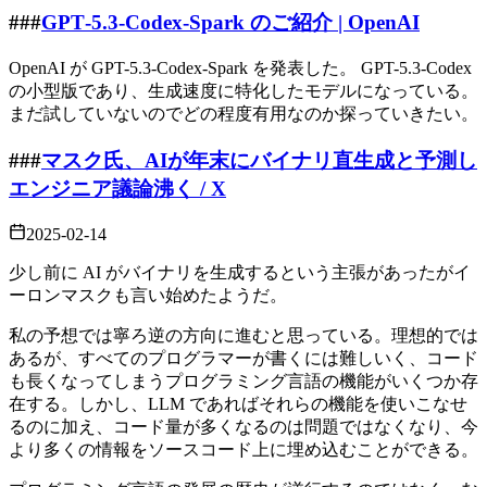
###
GPT‑5.3‑Codex‑Spark のご紹介 | OpenAI
OpenAI が GPT-5.3-Codex-Spark を発表した。 GPT-5.3-Codex
の小型版であり、生成速度に特化したモデルになっている。
まだ試していないのでどの程度有用なのか探っていきたい。
###
マスク氏、AIが年末にバイナリ直生成と予測し
エンジニア議論沸く / X
2025-02-14
少し前に AI がバイナリを生成するという主張があったがイ
ーロンマスクも言い始めたようだ。
私の予想では寧ろ逆の方向に進むと思っている。理想的では
あるが、すべてのプログラマーが書くには難しいく、コード
も長くなってしまうプログラミング言語の機能がいくつか存
在する。しかし、LLM であればそれらの機能を使いこなせ
るのに加え、コード量が多くなるのは問題ではなくなり、今
より多くの情報をソースコード上に埋め込むことができる。