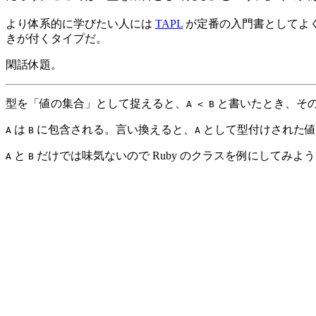
より体系的に学びたい人には
TAPL
が定番の入門書としてよ
きが付くタイプだ。
閑話休題。
型を「値の集合」として捉えると、
と書いたとき、そ
A < B
は
に包含される。言い換えると、
として型付けされた値
A
B
A
と
だけでは味気ないので Ruby のクラスを例にしてみよ
A
B