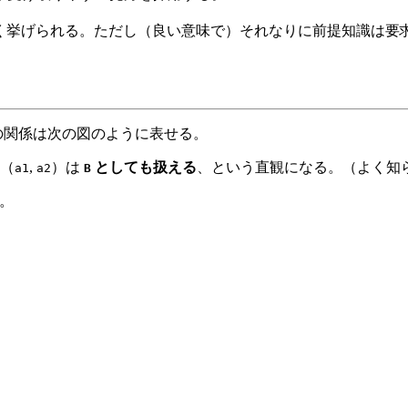
く挙げられる。ただし（良い意味で）それなりに前提知識は要
の関係は次の図のように表せる。
（
,
）は
としても扱える
、という直観になる。（よく知
a1
a2
B
う。