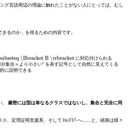
ング言語周辺の理論に触れたことがない人にとっては、むし
できるのか」を得るための内容です。
subseteq \llbracket B \rrbracket
に対応付けられる
“部分集合＝より小さい” を表す記号として自然に見えてくる
的に説明できる
い。
厳密には型は単なるクラスではないし、集合と完全に同
1
、定理証明支援系、そして HoTT
へ……と、経路は様々