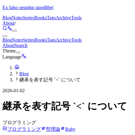
Ex falso sequitur quodlibet
Blog
Notes
Series
Books
Tags
Archive
Tools
About
/
Blog
Notes
Series
Books
Tags
Archive
Tools
About
Search
Theme
Language
Blog
継承を表す記号 `<` について
2026-01-02
継承を表す記号 `<` について
プログラミング
プログラミング
型理論
Ruby