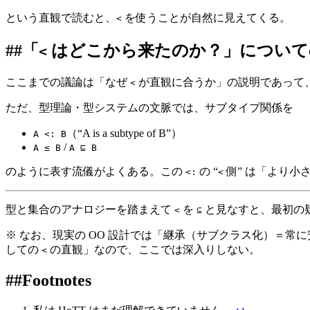
という直観で読むと、
を使うことが自然に見えてくる。
<
##
「
はどこから来たのか？」について
<
ここまでの議論は「なぜ
が直観に合うか」の説明であって、「
<
ただ、型理論・型システムの文脈では、サブタイプ関係を
（“A is a subtype of B”）
A <: B
/
A ≤ B
A ⊑ B
のように表す流儀がよくある。この
の “
側” は「より小
<:
<
型と集合のアナロジーを踏まえて
を
と見なすと、最初の
<
⊆
※ なお、現実の OO 設計では「継承（サブクラス化）＝
しての
の直観」なので、ここでは深入りしない。
<
##
Footnotes