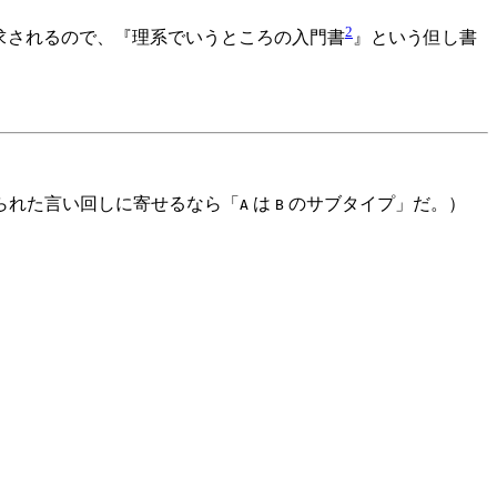
2
求されるので、『理系でいうところの入門書
』という但し書
られた言い回しに寄せるなら「
は
のサブタイプ」だ。）
A
B