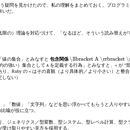
う疑問を見かけたので、私の理解をまとめておく。プログラミ
幸いだ。
低限の）理論を対応づけて、「なるほど、そういう読み替えが
\llbracket A \rrbracket \
「値の集合」とみなすと
包含関係
約の強い）集合として
を定義する行為」とみなすと、
が 
A
<
り、Ruby の
はその直観（より具体的／より小さい）と整合
<
定しない）
）」「数値」「文字列」などを思い浮かべてもらうと入りやす
の比喩が役に立つ。
、ジェネリクス／型変数、型システム、型レベル計算、型クラス
が受け取りやすい見方を採用する。