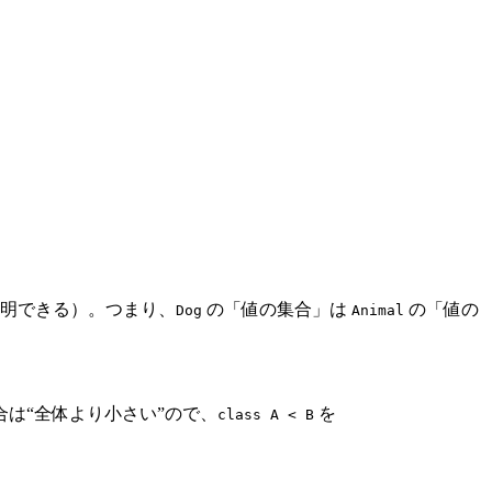
明できる）。つまり、
の「値の集合」は
の「値の
Dog
Animal
は“全体より小さい”ので、
を
class A < B