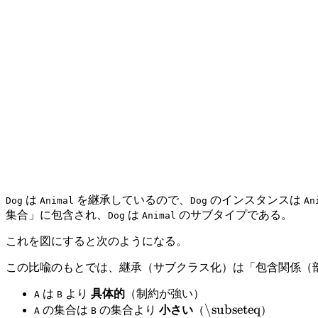
は
を継承しているので、
のインスタンスは
Dog
Animal
Dog
An
集合」に包含され、
は
のサブタイプである。
Dog
Animal
これを図にすると次のようになる。
この比喩のもとでは、継承（サブクラス化）は「包含関係（
は
より
具体的
（制約が強い）
A
B
\subseteq
の集合は
の集合より
小さい
（
）
A
B