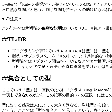
Twitter で「Ruby の継承で
が使われているのはなぜ？」とい
<
ろ自然な疑問だと思う。同じ疑問を持った人の助けになれば
注意
この記事では型理論の
厳密な説明
は行いません。直観と（最
##
TL;DR
プログラミング言語でいう
（
,
は型）は、型を
A < B
A
B
継承（サブクラス化）を「
の中で、より具体的な（制
B
型理論ではサブタイプ関係を
や
などで表す慣習があ
<:
≤
（Ruby がどの文献・言語から直接影響を受けたかは断
##
集合としての型
ここでいう「型」は、直観のために「クラス（
や
Dog
Animal
一視もできない
のだが、この記事の目的（
の直観）にはこ
<
型に対する感覚は人によって大きく異なる。単純型から始まり
だろう。ここでは「型を集合として見る」という、多くの人