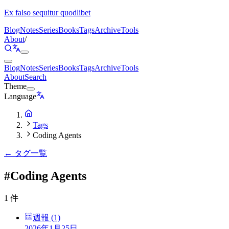
Ex falso sequitur quodlibet
Blog
Notes
Series
Books
Tags
Archive
Tools
About
/
Blog
Notes
Series
Books
Tags
Archive
Tools
About
Search
Theme
Language
Tags
Coding Agents
← タグ一覧
#
Coding Agents
1 件
週報 (1)
2026年1月25日